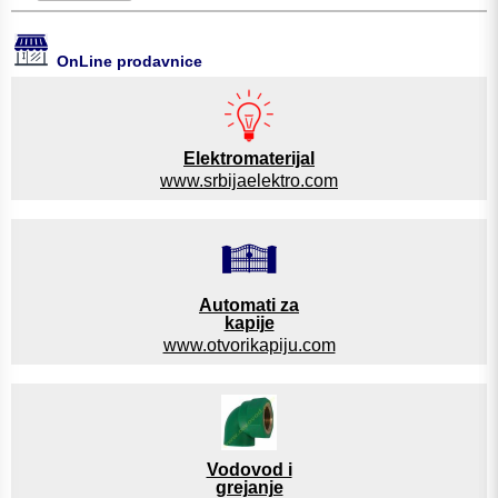
OnLine prodavnice
Elektromaterijal
www.srbijaelektro.com
Automati za
kapije
www.otvorikapiju.com
Vodovod i
grejanje