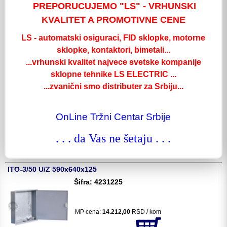
PREPORUCUJEMO "LS" - VRHUNSKI
MP cena:
8.996,00
RSD / kom
KVALITET A PROMOTIVNE CENE
LS - automatski osiguraci, FID sklopke, motorne
kom:
sklopke, kontaktori, bimetali...
Detaljnije
...vrhunski kvalitet najvece svetske kompanije
ITO-2/20 U/Z 590x360x125
sklopne tehnike LS ELECTRIC ...
Šifra: 4231217
...zvanični smo distributer za Srbiju...
MP cena:
10.065,00
RSD / kom
OnLine Tržni Centar Srbije
. . . da Vas ne šetaju . . .
kom:
Detaljnije
ITO-3/50 U/Z 590x640x125
Šifra: 4231225
MP cena:
14.212,00
RSD / kom