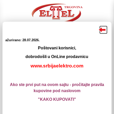
ažurirano: 28.07.2026.
☰
☰
Poštovani korisnici,
Proizvodi
Meni
Pretraga
Login
Korpa
dobrodošli u OnLine prodavnicu
www.srbijaelektro.com
Elektromaterijal
Telekomunikacije
Telefonski ormani
ITO Ormani TT
Ako ste prvi put na ovom sajtu - pročitajte pravila
ITO Ormani TT
kupovine pod naslovom
"KAKO KUPOVATI"
ITO-1/10 U/Z 590x260x125
Šifra: 4231213