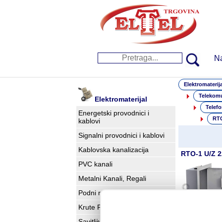
N
Elektromaterija
Telekomu
Elektromaterijal
Telefo
Energetski provodnici i
RTO
kablovi
Signalni provodnici i kablovi
Kablovska kanalizacija
RTO-1 U/Z 
PVC kanali
Metalni Kanali, Regali
Podni razvod
Krute PVC Cevi EL-PN
Detaljnije
Savitljive cevi i creva