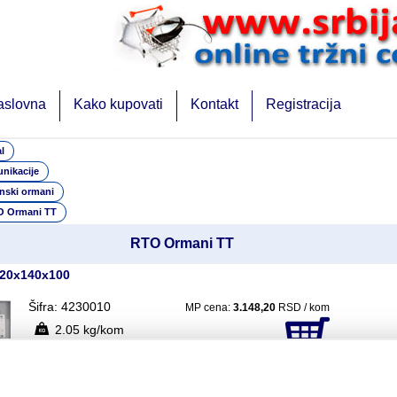
aslovna
Kako kupovati
Kontakt
Registracija
l
nikacije
nski ormani
 Ormani TT
RTO Ormani TT
220x140x100
Šifra: 4230010
MP cena:
3.148,20
RSD / kom
2.05 kg/kom
kom: