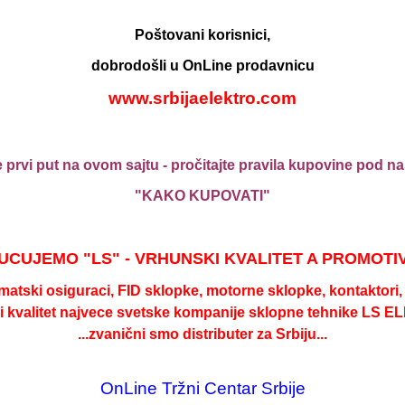
340x160x100
Poštovani korisnici,
Šifra: 4230016
MP cena:
3.829,00
RSD / kom
dobrodošli u OnLine prodavnicu
3.1 kg/kom
www.srbijaelektro.com
kom:
 prvi put na ovom sajtu - pročitajte pravila kupovine pod 
340x220x100
"KAKO KUPOVATI"
Šifra: 4230023
MP cena:
5.439,00
RSD / kom
4 kg/kom
kom:
CUJEMO "LS" - VRHUNSKI KVALITET A PROMOTI
matski osiguraci, FID sklopke, motorne sklopke, kontaktori, b
ki kvalitet najvece svetske kompanije sklopne tehnike LS EL
340x400x100
...zvanični smo distributer za Srbiju...
Šifra: 4230034
MP cena:
8.277,00
RSD / kom
6.9 kg/kom
OnLine Tržni Centar Srbije
kom: