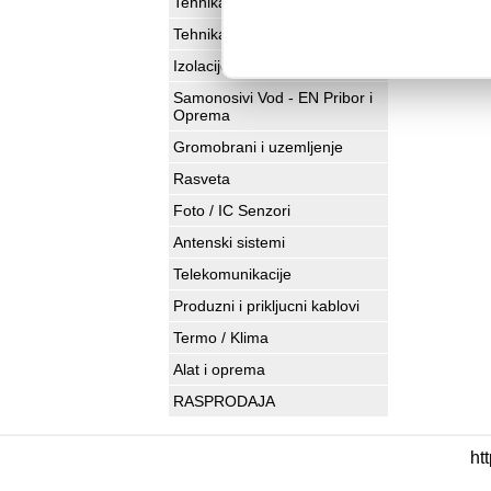
Tehnika montaze
Tehnika spajanja
Detaljnije
Izolacije
Samonosivi Vod - EN Pribor i
Oprema
Gromobrani i uzemljenje
Rasveta
Foto / IC Senzori
Antenski sistemi
Telekomunikacije
Produzni i prikljucni kablovi
Termo / Klima
Alat i oprema
RASPRODAJA
ht