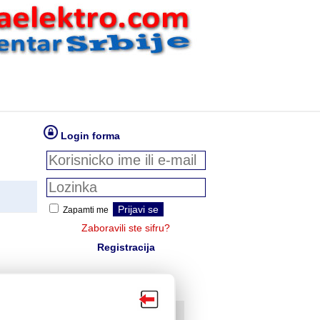
Login forma
Zapamti me
Zaboravili ste sifru?
Registracija
OnLine prodavnice