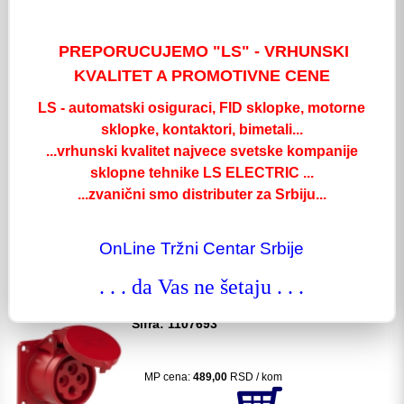
MP cena:
495,00
RSD / kom
PREPORUCUJEMO "LS" - VRHUNSKI
KVALITET A PROMOTIVNE CENE
kom:
Detaljnije
LS - automatski osiguraci, FID sklopke, motorne
Prikljucnica Ugradna 3x32A IP44 PCE
sklopke, kontaktori, bimetali...
Šifra: 1107690
...vrhunski kvalitet najvece svetske kompanije
sklopne tehnike LS ELECTRIC ...
...zvanični smo distributer za Srbiju...
MP cena:
795,00
RSD / kom
OnLine Tržni Centar Srbije
kom:
Detaljnije
. . . da Vas ne šetaju . . .
Prikljucnica Ugradna 4x16A IP44 PCE
Šifra: 1107693
MP cena:
489,00
RSD / kom