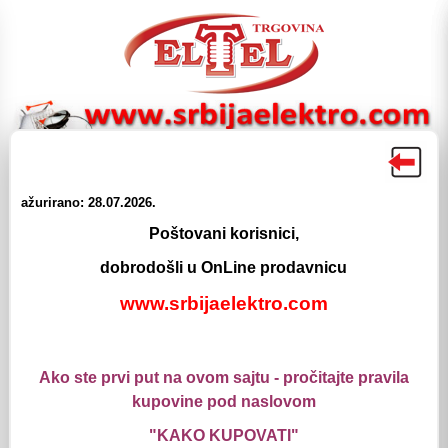
☰
☰
ažurirano: 28.07.2026.
Proizvodi
Meni
Pretraga
Login
Korpa
Poštovani korisnici,
Elektromaterijal
dobrodošli u OnLine prodavnicu
Industrijski Utikaci i Prikljucnice
www.srbijaelektro.com
Prikljucnice PCE
Prikljucnice Ugradne PCE
Prikljucnice Ugradne PCE
Ako ste prvi put na ovom sajtu - pročitajte pravila
Prikljucnica Ugradna 3x16A IP44 PCE
kupovine pod naslovom
Šifra: 1107687
"KAKO KUPOVATI"