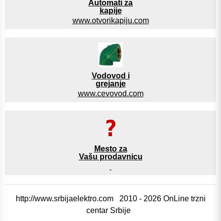
Automati za
kapije
www.otvorikapiju.com
Vodovod i
grejanje
www.cevovod.com
Mesto za
Vašu prodavnicu
http://www.srbijaelektro.com 2010 - 2026 OnLine trzni
centar Srbije