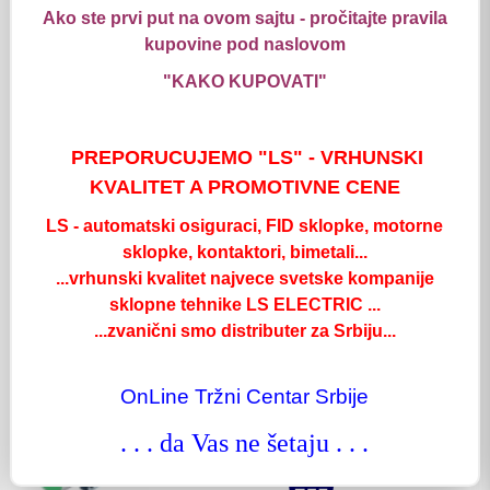
Ako ste prvi put na ovom sajtu - pročitajte pravila
MP cena:
105,40
RSD / kom
kupovine pod naslovom
"KAKO KUPOVATI"
kom:
Detaljnije
Taster Fi-22 NO ZELENI (Metal) - BA31
PREPORUCUJEMO "LS" - VRHUNSKI
Šifra: 0704115
KVALITET A PROMOTIVNE CENE
LS - automatski osiguraci, FID sklopke, motorne
MP cena:
115,50
RSD / kom
sklopke, kontaktori, bimetali...
...vrhunski kvalitet najvece svetske kompanije
sklopne tehnike LS ELECTRIC ...
kom:
Detaljnije
...zvanični smo distributer za Srbiju...
Taster Fi-22 NO/NC ZELENI (Metal) - BA35
Šifra: 0704118
OnLine Tržni Centar Srbije
. . . da Vas ne šetaju . . .
MP cena:
140,00
RSD / kom