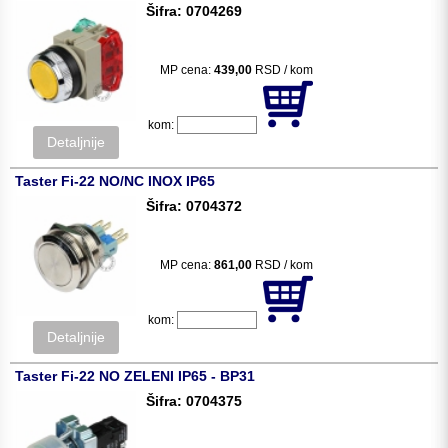
Šifra: 0704269
MP cena:
439,00
RSD / kom
kom:
Detaljnije
Taster Fi-22 NO/NC INOX IP65
Šifra: 0704372
MP cena:
861,00
RSD / kom
kom:
Detaljnije
Taster Fi-22 NO ZELENI IP65 - BP31
Šifra: 0704375