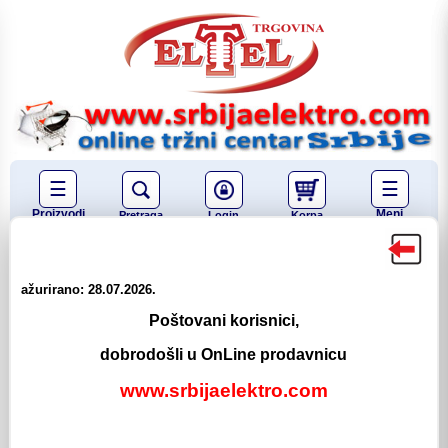
☰
☰
Proizvodi
Meni
Pretraga
Login
Korpa
Elektromaterijal
Industrijska automatizacija
ažurirano: 28.07.2026.
Pogonsko Upravljanje
Poštovani korisnici,
Tasteri bez signalizacije
dobrodošli u OnLine prodavnicu
Tasteri bez signalizacije
www.srbijaelektro.com
Taster Fi-22 NO CRNI (Metal) - BA21
Šifra: 0704112