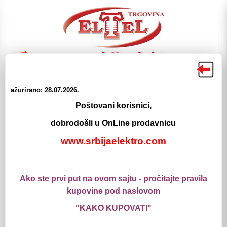
ažurirano: 28.07.2026.
☰
☰
Poštovani korisnici,
Proizvodi
Meni
Pretraga
Login
Korpa
dobrodošli u OnLine prodavnicu
Elektromaterijal
www.srbijaelektro.com
Tehnika montaze
Uvodnici za Kablove i Cevi
Uvodnik Silumin IP68
Ako ste prvi put na ovom sajtu - pročitajte pravila
Uvodnik Silumin IP68
kupovine pod naslovom
Uvodnik PG-7 Silumin IP68
"KAKO KUPOVATI"
Šifra: 1654313
Detaljnije