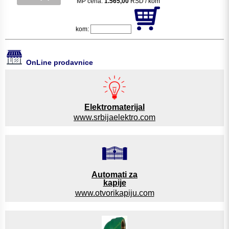
MP cena:
1.565,00
RSD / kom
kom:
OnLine prodavnice
Elektromaterijal
www.srbijaelektro.com
Automati za
kapije
www.otvorikapiju.com