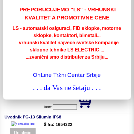
MP cena:
85,00
RSD / kom
PREPORUCUJEMO "LS" - VRHUNSKI
KVALITET A PROMOTIVNE CENE
kom:
Uvodnik PG-9 Silumin IP68
LS - automatski osiguraci, FID sklopke, motorne
Šifra: 1654316
sklopke, kontaktori, bimetali...
...vrhunski kvalitet najvece svetske kompanije
Detaljnije
MP cena:
108,00
RSD / kom
sklopne tehnike LS ELECTRIC ...
...zvanični smo distributer za Srbiju...
kom:
Uvodnik PG-11 Silumin IP68
OnLine Tržni Centar Srbije
Šifra: 1654319
. . . da Vas ne šetaju . . .
Detaljnije
MP cena:
124,00
RSD / kom
kom:
Uvodnik PG-13 Silumin IP68
Šifra: 1654322
Detaljnije