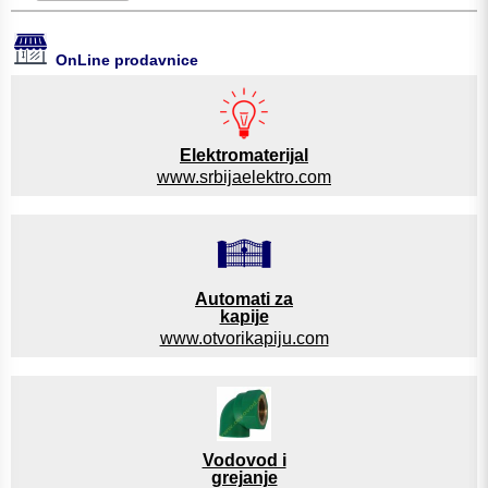
OnLine prodavnice
Elektromaterijal
www.srbijaelektro.com
Automati za
kapije
www.otvorikapiju.com
Vodovod i
grejanje