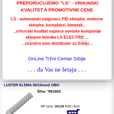
PREPORUCUJEMO "LS" - VRHUNSKI
MP cena:
99,90
RSD / kom
KVALITET A PROMOTIVNE CENE
LS - automatski osiguraci, FID sklopke, motorne
kom:
sklopke, kontaktori, bimetali...
Detaljnije
...vrhunski kvalitet najvece svetske kompanije
LUSTER KLEMA XII/2.5-6mm2 OBO
sklopne tehnike LS ELECTRIC ...
Šifra: *061581
...zvanični smo distributer za Srbiju...
MP cena:
125,00
RSD / kom
OnLine Tržni Centar Srbije
. . . da Vas ne šetaju . . .
kom:
Detaljnije
LUSTER KLEMA XII/10mm2 OBO
Šifra: *061603
MP cena:
163,00
RSD / kom