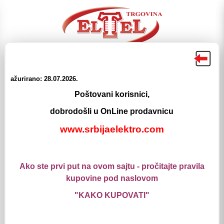
ažurirano: 28.07.2026.
☰
☰
Poštovani korisnici,
Proizvodi
Meni
Pretraga
Login
Korpa
dobrodošli u OnLine prodavnicu
www.srbijaelektro.com
Elektromaterijal
Tehnika spajanja
Kleme / Stezaljke
XIIp luster kleme
Ako ste prvi put na ovom sajtu - pročitajte pravila
XIIp luster kleme
kupovine pod naslovom
"KAKO KUPOVATI"
Luster klema XII/1.0-4mm2 OBO
Šifra: *061573