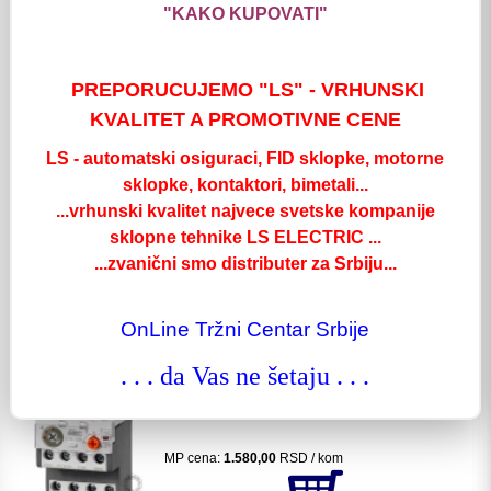
"KAKO KUPOVATI"
MP cena:
1.590,00
RSD / kom
PREPORUCUJEMO "LS" - VRHUNSKI
kom:
Detaljnije
KVALITET A PROMOTIVNE CENE
GTK-12M bimetal 0.16-0.25A LS (0.21A)
LS - automatski osiguraci, FID sklopke, motorne
Šifra: 0556008
sklopke, kontaktori, bimetali...
...vrhunski kvalitet najvece svetske kompanije
sklopne tehnike LS ELECTRIC ...
MP cena:
1.580,00
RSD / kom
...zvanični smo distributer za Srbiju...
kom:
Detaljnije
OnLine Tržni Centar Srbije
GTK-12M bimetal 0.25-0.40A LS (0.33A)
. . . da Vas ne šetaju . . .
Šifra: 0556011
MP cena:
1.580,00
RSD / kom