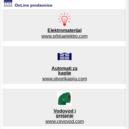
OnLine prodavnice
Elektromaterijal
www.srbijaelektro.com
Automati za
kapije
www.otvorikapiju.com
Vodovod i
grejanje
www.cevovod.com