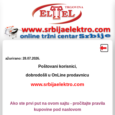
☰
☰
Proizvodi
Meni
Pretraga
Login
Korpa
ažurirano: 28.07.2026.
Poštovani korisnici,
Elektromaterijal
Kontaktori + Bimetali
dobrodošli u OnLine prodavnicu
LS-ELECTRIC Kontaktori
GTK bimetali za GMC LS
www.srbijaelektro.com
GTK bimetali za GMC LS
GTK-12M bimetal 0.1-0.16A LS
Ako ste prvi put na ovom sajtu - pročitajte pravila
Šifra: 0556005
kupovine pod naslovom