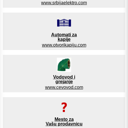
www.srbijaelektro.com
Automati za
kapije
www.otvorikapiju.com
Vodovod i
grejanje
www.cevovod.com
Mesto za
Vašu prodavnicu