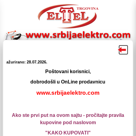
☰
☰
ažurirano: 28.07.2026.
Proizvodi
Meni
Pretraga
Login
Korpa
Poštovani korisnici,
Elektromaterijal
dobrodošli u OnLine prodavnicu
Osiguraci
Automatski osiguraci
www.srbijaelektro.com
Osiguraci LS
LS 1p - klasa C
LS 1p - klasa C
Ako ste prvi put na ovom sajtu - pročitajte pravila
kupovine pod naslovom
Automatski Osigurac BKN 6kA 1p/C/2A LS
"KAKO KUPOVATI"
Šifra: 0401102