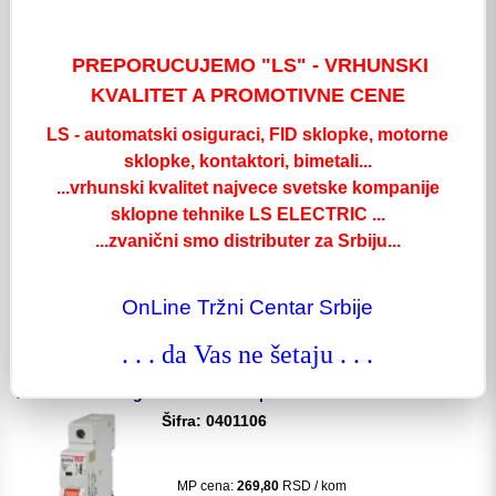
MP cena:
289,00
RSD / kom
PREPORUCUJEMO "LS" - VRHUNSKI
KVALITET A PROMOTIVNE CENE
kom:
Detaljnije
LS - automatski osiguraci, FID sklopke, motorne
sklopke, kontaktori, bimetali...
Automatski Osigurac BKN 6kA 1p/C/4A LS
...vrhunski kvalitet najvece svetske kompanije
Šifra: 0401104
sklopne tehnike LS ELECTRIC ...
...zvanični smo distributer za Srbiju...
MP cena:
289,00
RSD / kom
OnLine Tržni Centar Srbije
kom:
. . . da Vas ne šetaju . . .
Detaljnije
Automatski Osigurac BKN 6kA 1p/C/6A LS
Šifra: 0401106
MP cena:
269,80
RSD / kom