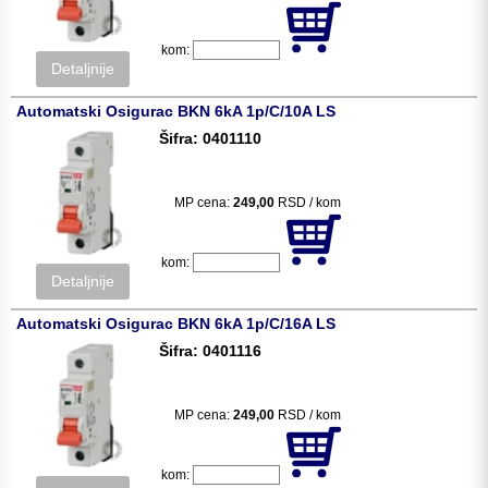
kom:
Detaljnije
Automatski Osigurac BKN 6kA 1p/C/10A LS
Šifra: 0401110
MP cena:
249,00
RSD / kom
kom:
Detaljnije
Automatski Osigurac BKN 6kA 1p/C/16A LS
Šifra: 0401116
MP cena:
249,00
RSD / kom
kom: