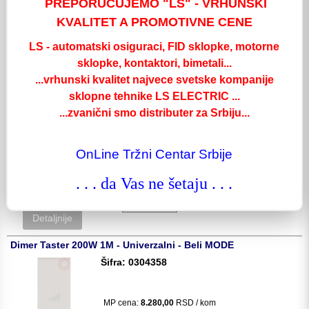
PREPORUCUJEMO "LS" - VRHUNSKI
KVALITET A PROMOTIVNE CENE
MP cena:
2.940,00
RSD / kom
LS - automatski osiguraci, FID sklopke, motorne
sklopke, kontaktori, bimetali...
kom:
...vrhunski kvalitet najvece svetske kompanije
Detaljnije
sklopne tehnike LS ELECTRIC ...
Dimer 300W Naizmenicni 1M - Beli MODE
...zvanični smo distributer za Srbiju...
Šifra: 0304352
OnLine Tržni Centar Srbije
MP cena:
2.930,00
RSD / kom
. . . da Vas ne šetaju . . .
kom:
Detaljnije
Dimer Taster 200W 1M - Univerzalni - Beli MODE
Šifra: 0304358
MP cena:
8.280,00
RSD / kom