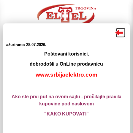
ažurirano: 28.07.2026.
Poštovani korisnici,
☰
☰
Proizvodi
Meni
dobrodošli u OnLine prodavnicu
Pretraga
Login
Korpa
www.srbijaelektro.com
Elektromaterijal
Prekidaci i prikljucnice
ALING - MODE
MODE - Sklopke
Ako ste prvi put na ovom sajtu - pročitajte pravila
MODE - Dimeri BELI
kupovine pod naslovom
MODE - Dimeri BELI
"KAKO KUPOVATI"
USB C PUNJAC 1M MODE ANTRACIT
Šifra: 0304346