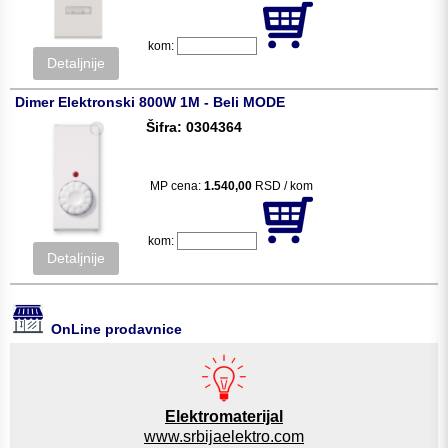
kom:
Detaljnije
Dimer Elektronski 800W 1M - Beli MODE
Šifra: 0304364
MP cena:
1.540,00
RSD / kom
kom:
Detaljnije
OnLine prodavnice
Elektromaterijal
www.srbijaelektro.com