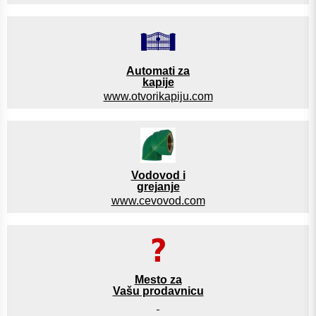
Automati za
kapije
www.otvorikapiju.com
Vodovod i
grejanje
www.cevovod.com
Mesto za
Vašu prodavnicu