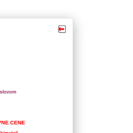
naslovom
VNE CENE