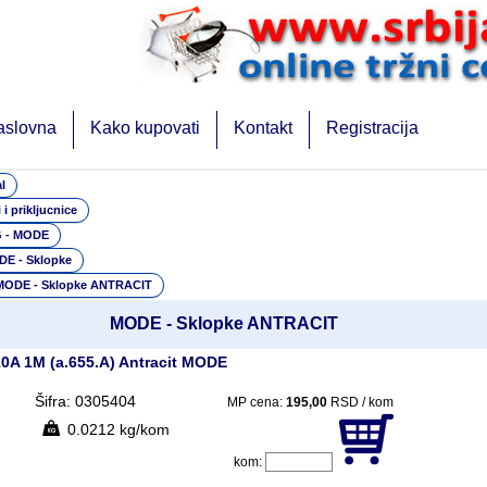
aslovna
Kako kupovati
Kontakt
Registracija
l
 i prikljucnice
 - MODE
E - Sklopke
MODE - Sklopke ANTRACIT
MODE - Sklopke ANTRACIT
10A 1M (a.655.A) Antracit MODE
Šifra: 0305404
MP cena:
195,00
RSD / kom
0.0212 kg/kom
kom: