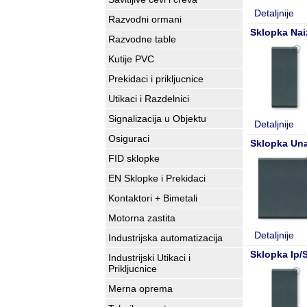
Detaljnije
Razvodni ormani
Sklopka Nai
Razvodne table
Kutije PVC
Prekidaci i prikljucnice
Utikaci i Razdelnici
Signalizacija u Objektu
Detaljnije
Osiguraci
Sklopka Una
FID sklopke
EN Sklopke i Prekidaci
Kontaktori + Bimetali
Motorna zastita
Detaljnije
Industrijska automatizacija
Sklopka Ip/
Industrijski Utikaci i
Prikljucnice
Merna oprema