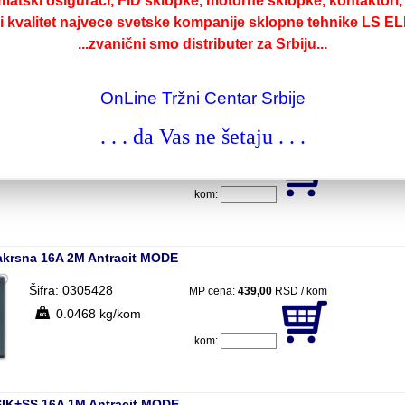
matski osiguraci, FID sklopke, motorne sklopke, kontaktori, b
0.0216 kg/kom
ki kvalitet najvece svetske kompanije sklopne tehnike LS EL
...zvanični smo distributer za Srbiju...
kom:
OnLine Tržni Centar Srbije
zmenicna 16A 1M Antracit MODE
. . . da Vas ne šetaju . . .
Šifra: 0305425
MP cena:
249,00
RSD / kom
0.0244 kg/kom
kom:
krsna 16A 2M Antracit MODE
Šifra: 0305428
MP cena:
439,00
RSD / kom
0.0468 kg/kom
kom:
SIK+SS 16A 1M Antracit MODE