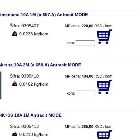
zmenicna 10A 1M (a.657.A) Antracit MODE
Šifra: 0305407
MP cena:
228,00
RSD / kom
0.0236 kg/kom
kom:
krsna 10A 2M (a.658.A) Antracit MODE
Šifra: 0305410
MP cena:
404,00
RSD / kom
0.0462 kg/kom
kom:
SIK+SS 10A 1M Antracit MODE
Šifra: 0305413
MP cena:
285,00
RSD / kom
0.0218 kg/kom