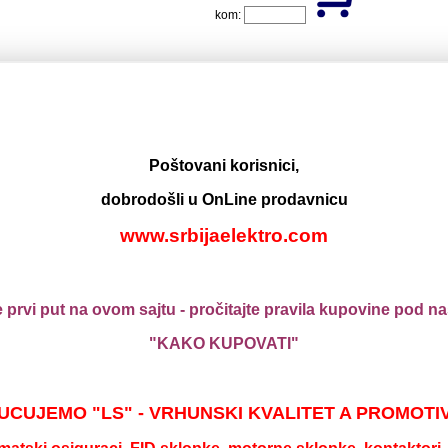
kom:
zmenicna +SS 10A 1M Antracit MODE
Šifra: 0305416
MP cena:
323,00
RSD / kom
0.0242 kg/kom
Poštovani korisnici,
kom:
dobrodošli u OnLine prodavnicu
www.srbijaelektro.com
krsna +SS 10A 2M Antracit MODE
Šifra: 0305419
MP cena:
459,00
RSD / kom
 prvi put na ovom sajtu - pročitajte pravila kupovine pod 
0.0472 kg/kom
kom:
"KAKO KUPOVATI"
16A 1M Antracit MODE
CUJEMO "LS" - VRHUNSKI KVALITET A PROMOTI
Šifra: 0305422
MP cena:
214,00
RSD / kom