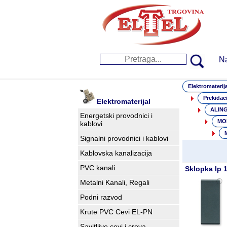
N
Elektromaterija
Prekidaci
Elektromaterijal
ALING
Energetski provodnici i
MOD
kablovi
Signalni provodnici i kablovi
Kablovska kanalizacija
PVC kanali
Sklopka Ip 
Metalni Kanali, Regali
Podni razvod
Krute PVC Cevi EL-PN
Savitljive cevi i creva