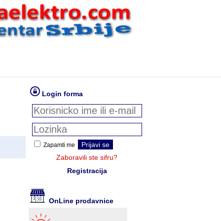
Login forma
Zapamti me
Zaboravili ste sifru?
Registracija
OnLine prodavnice