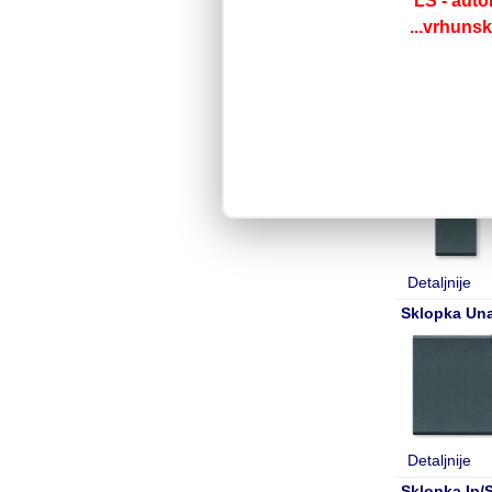
LS - auto
...vrhuns
Detaljnije
Skopka Nai
Detaljnije
Sklopka Una
Detaljnije
Sklopka Ip/