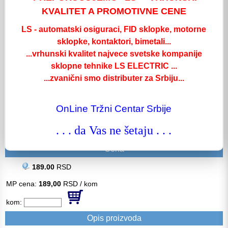
KVALITET A PROMOTIVNE CENE
LS - automatski osiguraci, FID sklopke, motorne
sklopke, kontaktori, bimetali...
...vrhunski kvalitet najvece svetske kompanije
sklopne tehnike LS ELECTRIC ...
...zvanični smo distributer za Srbiju...
OnLine Tržni Centar Srbije
Detalji
Šifra: *677671
. . . da Vas ne šetaju . . .
Kat. oznaka: 6534
Cena
189.00
RSD
MP cena:
189,00
RSD / kom
kom:
Opis proizvoda