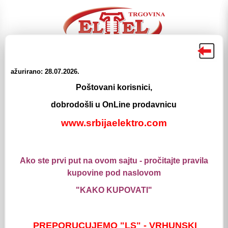
ažurirano: 28.07.2026.
Poštovani korisnici,
☰
☰
dobrodošli u OnLine prodavnicu
Proizvodi
Meni
Pretraga
Login
Korpa
www.srbijaelektro.com
Elektromaterijal
Prekidaci i prikljucnice
Ako ste prvi put na ovom sajtu - pročitajte pravila
ALING - Montazne Kutije
kupovine pod naslovom
"KAKO KUPOVATI"
MONTAZ.KUTIJA VM4(rigips)MODE
PREPORUCUJEMO "LS" - VRHUNSKI